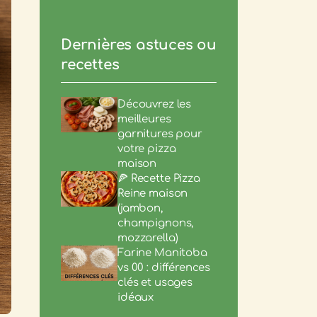
Dernières astuces ou
recettes
Découvrez les
meilleures
garnitures pour
votre pizza
maison
🍕 Recette Pizza
Reine maison
(jambon,
champignons,
mozzarella)
Farine Manitoba
vs 00 : différences
clés et usages
idéaux