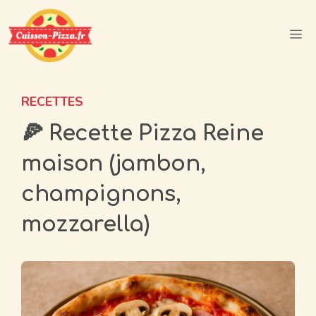
Aller
au
M
contenu
RECETTES
🍕 Recette Pizza Reine
maison (jambon,
champignons,
mozzarella)